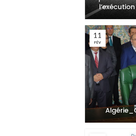
l’exécution
11
FÉV
Algérie_