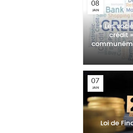
08
JAN
« Les soci
crédit 
communément
07
JAN
Loi de Fin