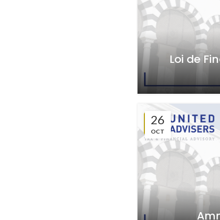
Loi de Fi
26
OCT
Amni