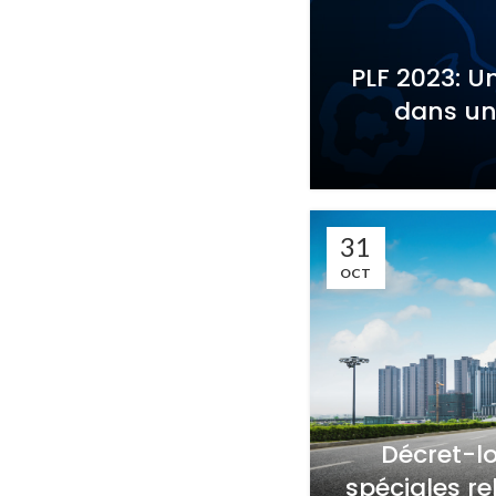
PLF 2023: Un
dans un
31
OCT
Décret-lo
spéciales re