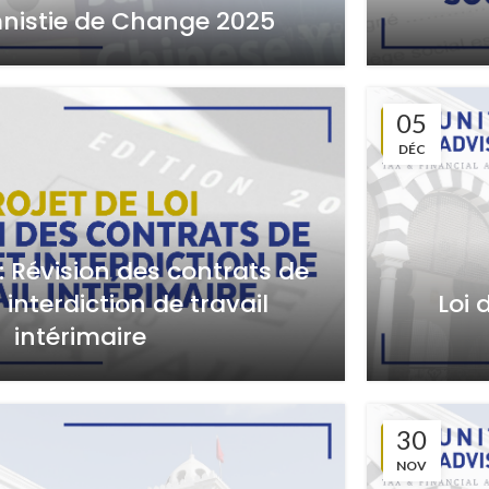
mnistie de Change 2025
05
DÉC
i : Révision des contrats de
t interdiction de travail
Loi 
intérimaire
30
NOV