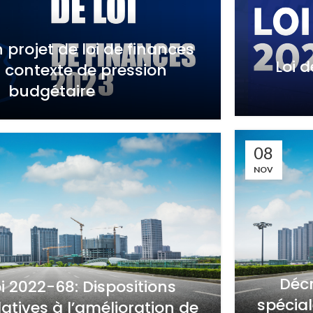
 projet de loi de finances
Loi d
 contexte de pression
budgétaire
08
NOV
Décr
i 2022-68: Dispositions
spécial
latives à l’amélioration de