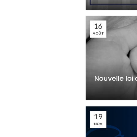
16
AOÛT
Nouvelle loi
19
NOV