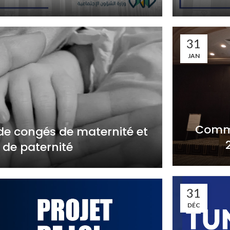
31
JAN
Comme
 de congés de maternité et
de paternité
31
DÉC