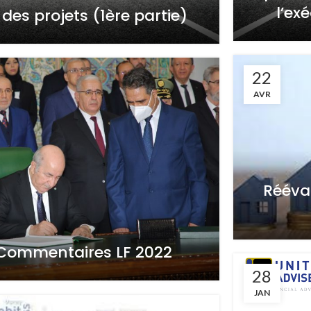
l’ex
 des projets (1ère partie)
22
AVR
Rééva
Commentaires LF 2022
28
JAN