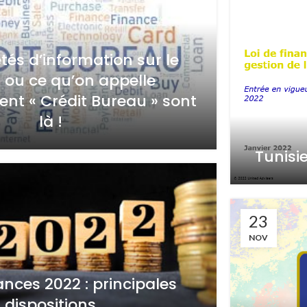
étés d’information sur le
» ou ce qu’on appelle
 « Crédit Bureau » sont
là !
Tunisi
23
NOV
ances 2022 : principales
dispositions