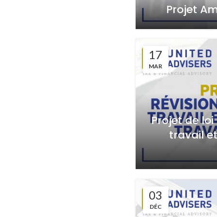
Projet A
17
MAR
Projet de lo
travail e
03
DÉC