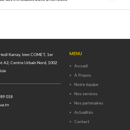
MENU
Hedi Karray, Imm COMET, 1er
t A2, Centre Urbain Nord, 1002
Accueil
isie
À Propos
Notre équipe
Nos services
889 018
Nos partenaires
ua.tn
Actualités
Contact