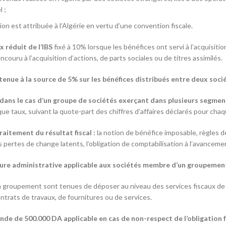
 ;
ion est attribuée à l’Algérie en vertu d’une convention fiscale.
 réduit de l’IBS
fixé à 10% lorsque les bénéfices ont servi à l’acquisit
ncouru à l’acquisition d’actions, de parts sociales ou de titres assimilés.
tenue à la source de 5% sur les bénéfices distribués entre deux soci
dans le cas d’un groupe de sociétés exerçant dans plusieurs segmen
ue taux, suivant la quote-part des chiffres d’affaires déclarés pour cha
aitement du résultat fiscal :
la notion de bénéfice imposable, règles d
s pertes de change latents, l’obligation de comptabilisation à l’avanceme
sure administrative applicable aux sociétés membre d’un groupemen
 groupement sont tenues de déposer au niveau des services fiscaux de r
trats de travaux, de fournitures ou de services.
nde de 500.000 DA applicable en cas de non-respect de l’obligation 