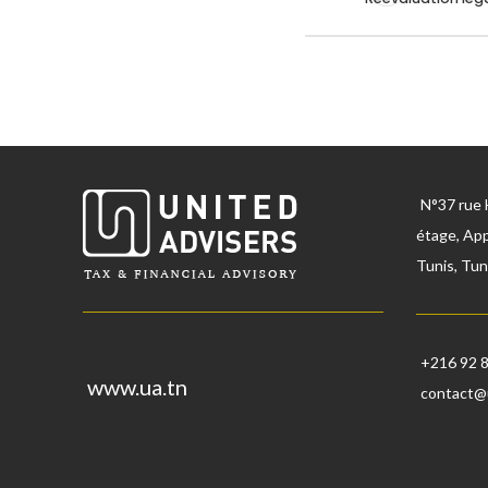
N°37 rue 
étage, App
Tunis, Tun
+216 92 
www.ua.tn
contact@