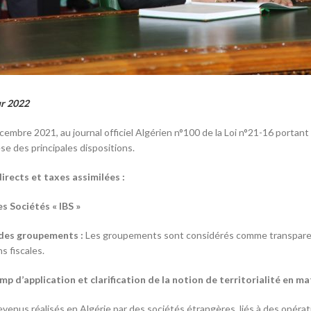
ur 2022
écembre 2021, au journal officiel Algérien n°100 de la Loi n°21-16 portant 
èse des principales dispositions.
rects et taxes assimilées :
es Sociétés « IBS »
 des groupements :
Les groupements sont considérés comme transparent
s fiscales.
 d’application et clarification de la notion de territorialité en ma
evenus réalisés en Algérie par des sociétés étrangères, liés à des opérat