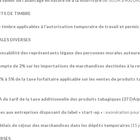
a valeur de l’avantage en nature lié à la nourriture
de 50 DA à 400 DA/
ITS DE TIMBRE
 timbre applicables à l’autorisation temporaire de travail et permis 
ALES DIVERSES
ponsabilité des représentants légaux des personnes morales auteures
ompte de 2% sur les importations de marchandises destinées à la rev
3% à 5% de la taxe forfaitaire applicable sur les ventes de produits
 du tarif de la taxe additionnelle des produits tabagiques (37 DA/p
les aux entreprises disposant du label « start-up » :
exonération pour 
s délais de séjour des marchandises dans les dépôts temporaires
(15 j
ERSES