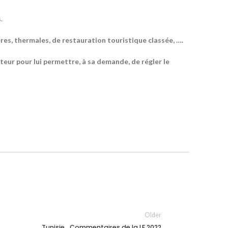
.
res, thermales, de restauration touristique classée, ….
eur pour lui permettre, à sa demande, de régler le
Older
Tunisie_Commentaires de la LF 2022