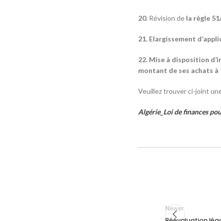
20.
Révision de
la règle 5
21. Elargissement d’appli
22. Mise à disposition d’
montant de ses achats à 
Veuillez trouver ci-joint un
Algérie_Loi de finances po
Newer
Réévaluation lég