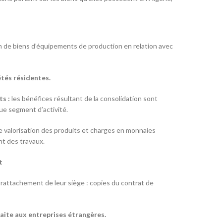
ion de biens d’équipements de production en relation avec
étés résidentes.
ts :
les bénéfices résultant de la consolidation sont
que segment d’activité.
e valorisation des produits et charges en monnaies
nt des travaux.
t
attachement de leur siège : copies du contrat de
faite aux entreprises étrangères.