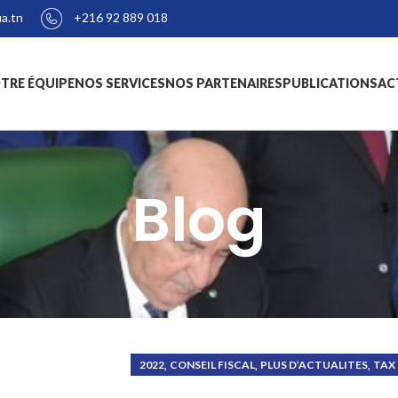
+216 92 889 018
a.tn
TRE ÉQUIPE
NOS SERVICES
NOS PARTENAIRES
PUBLICATIONS
AC
Blog
,
,
,
2022
CONSEIL FISCAL
PLUS D’ACTUALITES
TAX 