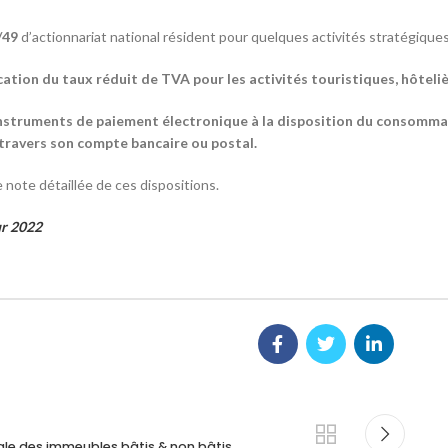
1/49
d’actionnariat national résident pour quelques activités stratégiques
cation du taux réduit de TVA pour les activités touristiques, hôteliè
instruments de paiement électronique à la disposition du consommat
travers son compte bancaire ou postal.
e note détaillée de ces dispositions.
ur 2022
ale des immeubles bâtis & non bâtis