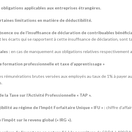
 obligations applicables aux entreprises étrangères.
ertaines limitations en matière de déductibilité.
absence ou de l’insuffisance de déclaration de contribuables bénéfici
t les écarts qui se rapportent à cette insuffisance de déclaration, sont
ales :
en cas de manquement aux obligations relatives respectivement 
de formation professionnelle et taxe d’apprentissage »
es rémunérations brutes versées aux employés au taux de 1% à payer au pl
s.
e la Taxe sur l’Activité Professionnelle « TAP ».
gibilité au régime de l’Impôt Forfaitaire Unique « IFU » :
chiffre d’affa
l’impôt sur le revenu global (« IRG »).