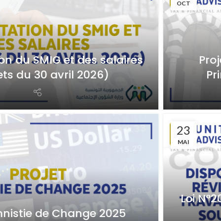
OCT
n du SMIG et des salaires
Proj
ts du 30 avril 2026)
Pr
23
MAI
Loi N°
mnistie de Change 2025