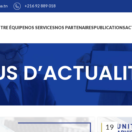
+216 92 889 018
a.tn
TRE ÉQUIPE
NOS SERVICES
NOS PARTENAIRES
PUBLICATIONS
AC
US D’ACTUALI
19