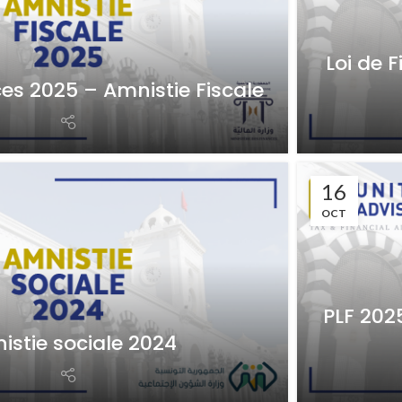
Loi de 
ces 2025 – Amnistie Fiscale
16
OCT
PLF 2025
istie sociale 2024