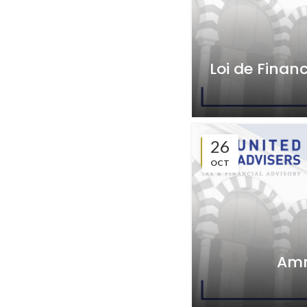
Loi de Finan
26
OCT
Amn