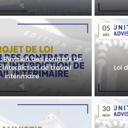
05
DÉC
i : Révision des contrats de
t interdiction de travail
Loi 
intérimaire
30
NOV