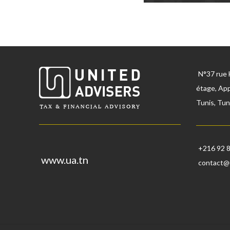
N°37 rue 
étage, App
Tunis, Tun
+216 92 
www.ua.tn
contact@