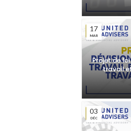
17
MAR
Projet de lo
travail e
03
DÉC