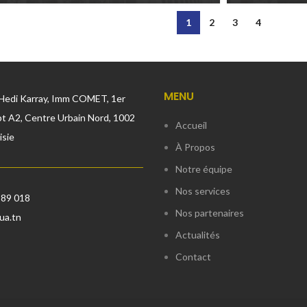
1
2
3
4
MENU
Hedi Karray, Imm COMET, 1er
t A2, Centre Urbain Nord, 1002
Accueil
isie
À Propos
Notre équipe
Nos services
889 018
Nos partenaires
ua.tn
Actualités
Contact