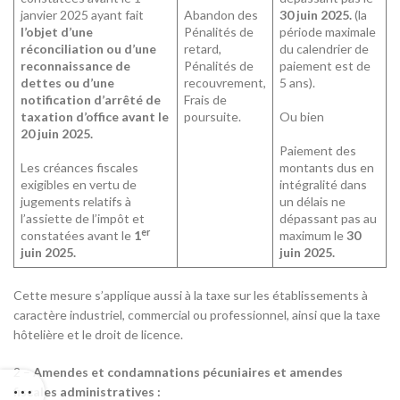
janvier 2025 ayant fait
Abandon des
30 juin 2025.
(la
l’objet d’une
Pénalités de
période maximale
réconciliation ou d’une
retard,
du calendrier de
reconnaissance de
Pénalités de
paiement est de
dettes ou d’une
recouvrement,
5 ans).
notification d’arrêté de
Frais de
taxation d’office avant le
poursuite.
Ou bien
20 juin 2025.
Paiement des
Les créances fiscales
montants dus en
exigibles en vertu de
intégralité dans
jugements relatifs à
un délais ne
l’assiette de l’impôt et
dépassant pas au
er
constatées avant le
1
maximum le
30
juin 2025.
juin 2025.
Cette mesure s’applique aussi à la taxe sur les établissements à
caractère industriel, commercial ou professionnel, ainsi que la taxe
hôtelière et le droit de licence.
2 –
Amendes et condamnations pécuniaires et amendes
fiscales administratives :