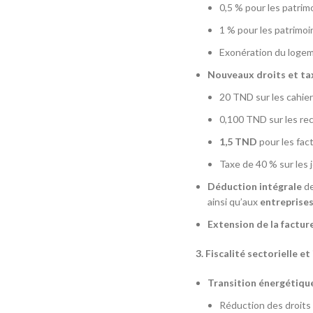
0,5 % pour les patrim
1 % pour les patrimoi
Exonération du logeme
Nouveaux droits et tax
20 TND sur les cahier
0,100 TND sur les re
1,5 TND
pour les fac
Taxe de 40 % sur les 
Déduction intégrale
de
ainsi qu’aux
entreprise
Extension de la factur
3. Fiscalité sectorielle e
Transition énergétique
Réduction des droits