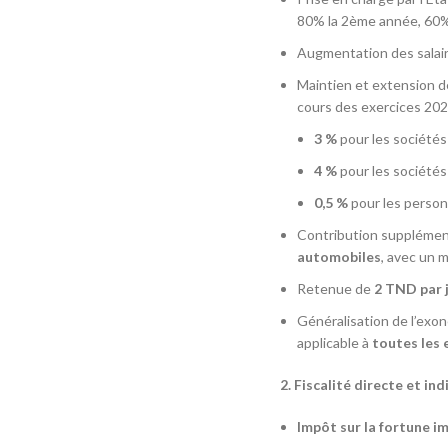
80% la 2ème année, 60% 
Augmentation des salaire
Maintien et extension de
cours des exercices 202
3 %
pour les sociétés 
4 %
pour les sociétés
0,5 %
pour les person
Contribution supplémen
automobiles
, avec un m
Retenue de
2 TND par j
Généralisation de l’exon
applicable à
toutes les 
2. Fiscalité directe et ind
Impôt sur la fortune im