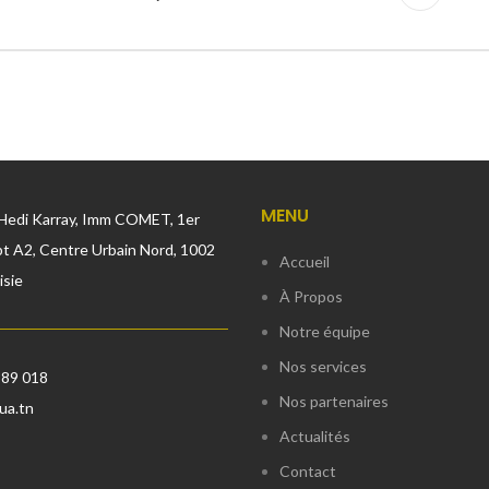
MENU
Hedi Karray, Imm COMET, 1er
t A2, Centre Urbain Nord, 1002
Accueil
isie
À Propos
Notre équipe
Nos services
889 018
Nos partenaires
ua.tn
Actualités
Contact