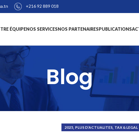
+216 92 889 018
a.tn
TRE ÉQUIPE
NOS SERVICES
NOS PARTENAIRES
PUBLICATIONS
AC
Blog
,
,
2025
PLUS D’ACTUALITES
TAX & LEGAL