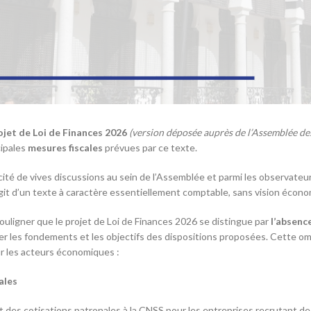
ojet de Loi de Finances 2026
(version déposée auprès de l’Assemblée de
ipales
mesures fiscales
prévues par ce texte.
ité de vives discussions au sein de l’Assemblée et parmi les observate
agit d’un texte à caractère essentiellement comptable, sans vision économ
 souligner que le projet de Loi de Finances 2026 se distingue par
l’absenc
er les fondements et les objectifs des dispositions proposées. Cette omis
r les acteurs économiques :
ales
at des cotisations patronales à la CNSS pour les entreprises recrutant d