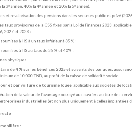
la 3ᵉ année, 40% la 4ᵉ année et 20% la 5ᵉ année).
s et revalorisation des pensions dans les secteurs public et privé (202
s taux provisoires de la CSS fixés par la Loi de Finances 2023, applicab
6, 2027 et 2028 :
soumises à l’IS à un taux inférieur à 35 % ;
 soumises à l’IS au taux de 35 % et 40% ;
nes physiques.
taire de
4 % sur les bénéfices 2025
et suivants des
banques, assuranc
inimum de 10 000 TND, au profit de la caisse de solidarité sociale.
our et par voiture de tourisme louée
, applicable aux sociétés de locat
ération de la valeur de l’avantage octroyé aux ouvriers au titre des
servi
entreprises industrielles
(et non plus uniquement à celles implantées d
irecte
mobilière :