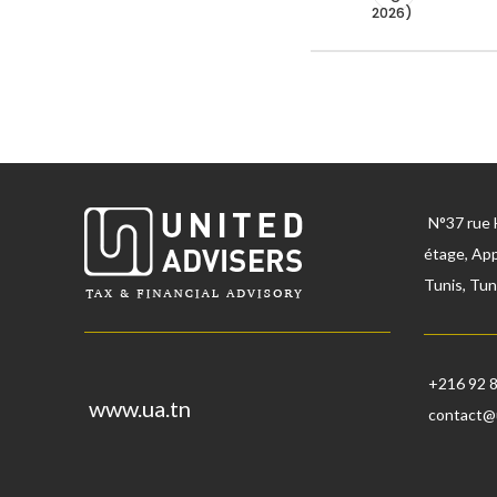
2026)
N°37 rue 
étage, App
Tunis, Tun
+216 92 
www.ua.tn
contact@