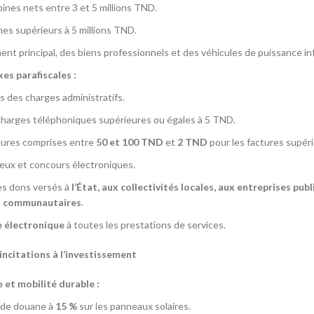
oines nets entre 3 et 5 millions TND.
nes supérieurs à 5 millions TND.
nt principal, des biens professionnels et des véhicules de puissance inf
es parafiscales :
s des charges administratifs.
charges téléphoniques supérieures ou égales à 5 TND.
tures comprises entre
50 et 100 TND
et
2 TND
pour les factures supér
jeux et concours électroniques.
s dons versés à
l’État, aux collectivités locales, aux entreprises pub
s communautaires
.
e électronique
à toutes les prestations de services.
t incitations à l’investissement
 et mobilité durable :
 de douane à
15 %
sur les panneaux solaires.