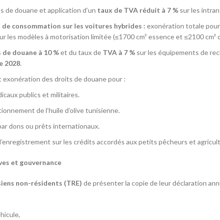
s de douane et application d’un
taux de TVA réduit à 7 %
sur les intran
 de consommation sur les voitures hybrides :
exonération totale pour
r les modèles à motorisation limitée (≤1700 cm³ essence et ≤2100 cm³ di
s de douane à
10 %
et du taux de
TVA à 7 %
sur les équipements de rech
e 2028
.
 exonération des droits de douane pour :
aux publics et militaires.
ionnement de l’huile d’olive tunisienne.
par dons ou prêts internationaux.
’enregistrement sur les crédits accordés aux petits pêcheurs et agricul
ves et gouvernance
siens non-résidents (TRE)
de présenter la copie de leur déclaration ann
hicule,