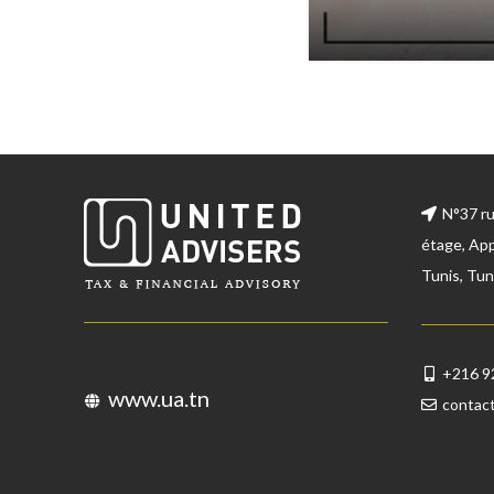
N°37 r
étage, App
Tunis, Tun
+216 9
www.ua.tn
contac