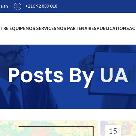
+216 92 889 018
a.tn
TRE ÉQUIPE
NOS SERVICES
NOS PARTENAIRES
PUBLICATIONS
AC
Posts By
UA
15