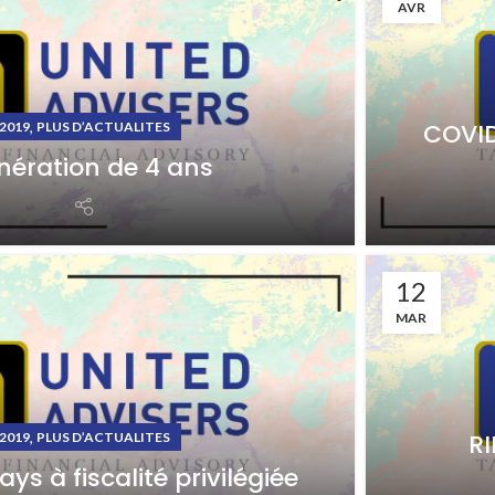
AVR
,
COVID
2019
PLUS D’ACTUALITES
nération de 4 ans
12
MAR
,
RI
2019
PLUS D’ACTUALITES
ays à fiscalité privilégiée