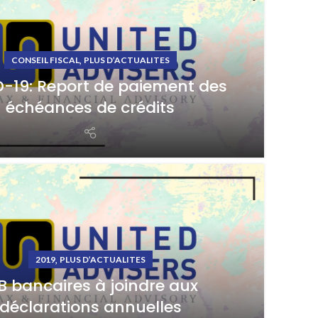
,
CONSEIL FISCAL
PLUS D’ACTUALITES
-19: Report de paiement des
échéances de crédits
,
2019
PLUS D’ACTUALITES
B bancaires à joindre aux
déclarations annuelles